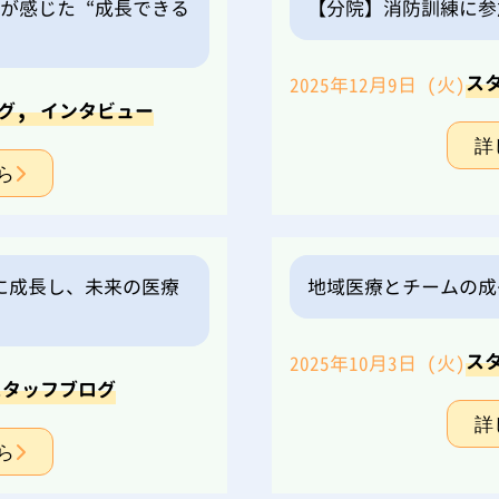
んが感じた“成長できる
【分院】消防訓練に参
ス
2025年12月9日 (火)
,
グ
インタビュー
詳
ら
に成長し、未来の医療
地域医療とチームの成
ス
2025年10月3日 (火)
スタッフブログ
詳
ら