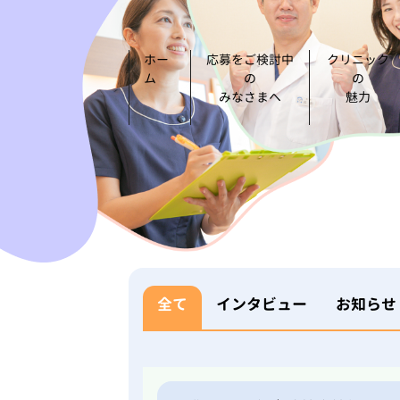
ホー
応募をご検討中
クリニック
ム
の
の
みなさまへ
魅力
全て
インタビュー
お知らせ