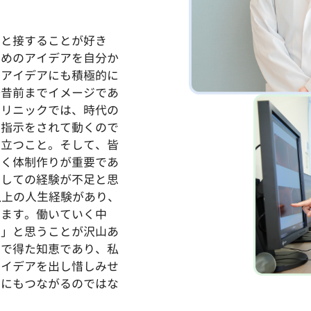
人と接することが好き
ためのアイデアを自分か
たアイデアにも積極的に
一昔前までイメージであ
クリニックでは、時代の
に指示をされて動くので
て立つこと。そして、皆
いく体制作りが重要であ
としての経験が不足と思
以上の人生経験があり、
います。働いていく中
ず」と思うことが沢山あ
生で得た知恵であり、私
アイデアを出し惜しみせ
いにもつながるのではな