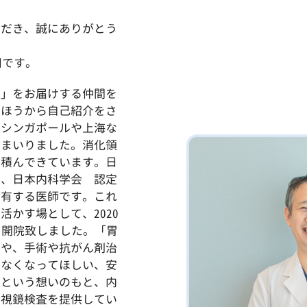
ただき、誠にありがとう
司です。
顔」をお届けする仲間を
のほうから自己紹介をさ
、シンガポールや上海な
てまいりました。消化領
を積んできています。日
医、日本内科学会 認定
を有する医師です。これ
かす場として、2020
を開院致しました。「胃
方や、手術や抗がん剤治
いなくなってほしい、安
」という想いのもと、内
内視鏡検査を提供してい