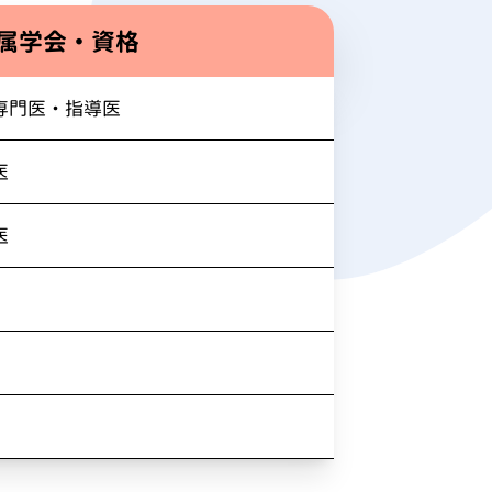
属学会・資格
専門医・指導医
医
医