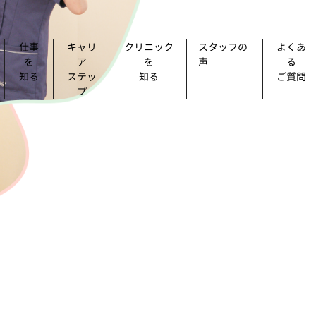
仕事
キャリ
クリニック
スタッフの
よくあ
を
ア
を
声
る
知る
ステッ
知る
ご質問
プ