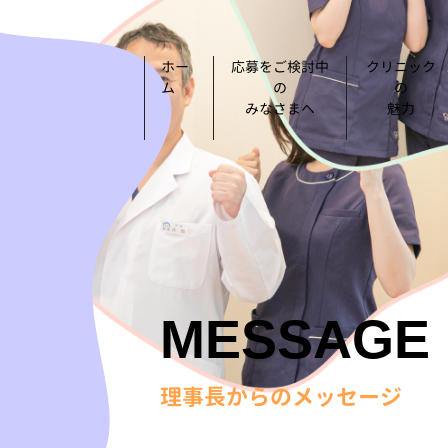
ホー
応募をご検討中
クリニック
ム
の
の
みなさまへ
魅力
MESSAGE
理事長からのメッセージ