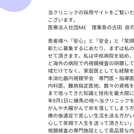
当クリニックの採用サイトをご覧い
ございます。
医療法人社団AAE 理事長の古田 良
患者様へ「安心」と「安全」と「笑
新たに募集するにあたり、まずは私
せて頂きます。私は中核病院を始め
ど海外の病院で内視鏡検査の研鑽し
域だけでなく、家庭医としても経験
本消化器内視鏡学会 専門医・指導
内科医、難病指定医他、数々の資格
まで培ってきた知識と技術を最大限に活
年9月1日に練馬の地へ当クリニック
がんや大腸がんで命を落してしまう
療の後遺症で苦しい生活を送る方が
心して笑顔で人生を送って頂きたい
視鏡検査の専門施設として高品質な