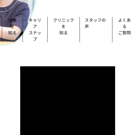
仕事
キャリ
クリニック
スタッフの
よくあ
を
ア
を
声
る
知る
ステッ
知る
ご質問
プ