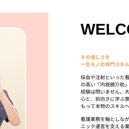
WELC
その優しさを
一生モノの専門スキ
採血や注射といった
の高い「内視鏡介助
経験は問いません。
心と、前向きに学ぶ
もって本物のスキル
看護業務を軸としな
ニック運営を支える