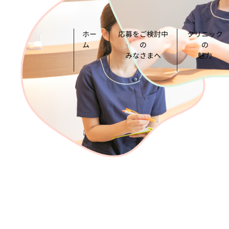
ホー
応募をご検討中
クリニック
ム
の
の
みなさまへ
魅力