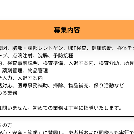
募集内容
電図、胸部・腹部レントゲン、UBT検査、健康診断、検体チ
ープ、点滴注射、浣腸、予防接種
約、検査事前説明、検査準備、入退室案内、検査介助、所
、薬剤管理、物品管理
テ入力、入退室案内
話対応、医療事務補助、掃除、物品補充、係り活動など
める業務
は問いません。初めての業務は丁寧に指導いたします。
ちの方
安心・安全・笑顔」に賛同し、患者様および同僚へも実行