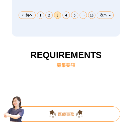
« 前へ
1
2
3
4
5
…
16
次へ »
REQUIREMENTS
募集要項
医療事務