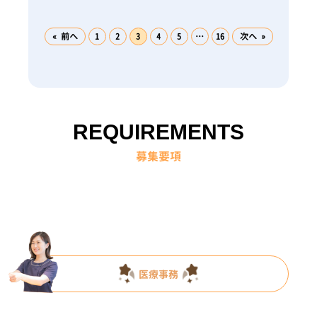
« 前へ
1
2
3
4
5
…
16
次へ »
REQUIREMENTS
募集要項
医療事務